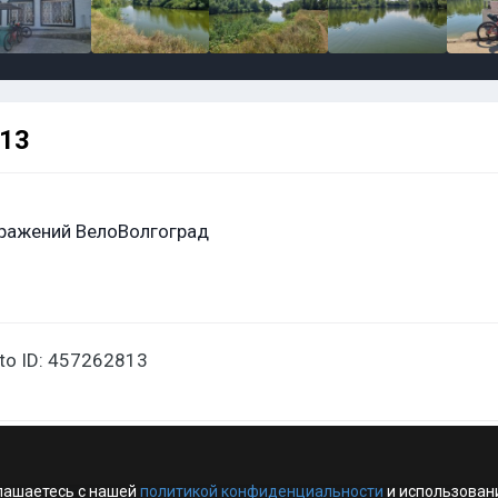
813
ражений ВелоВолгоград
oto ID: 457262813
лашаетесь с нашей
политикой конфиденциальности
и использован