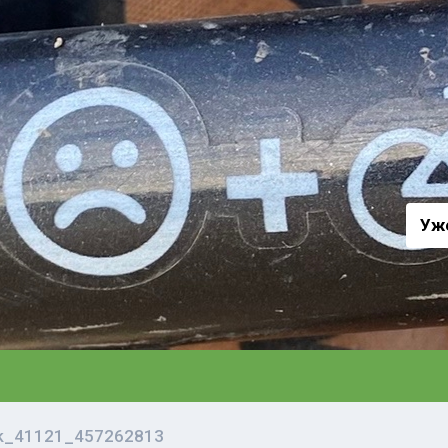
а
Уж
vk_41121_457262813