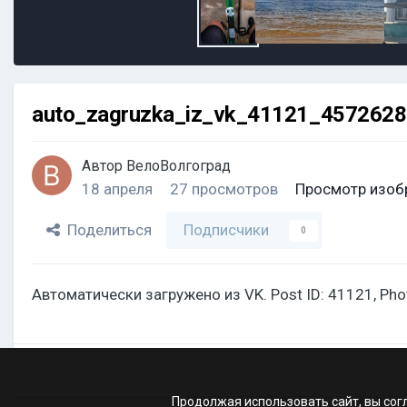
auto_zagruzka_iz_vk_41121_457262
Автор
ВелоВолгоград
18 апреля
27 просмотров
Просмотр изоб
Поделиться
Подписчики
0
Автоматически загружено из VK. Post ID: 41121, Ph
Продолжая использовать сайт, вы сог