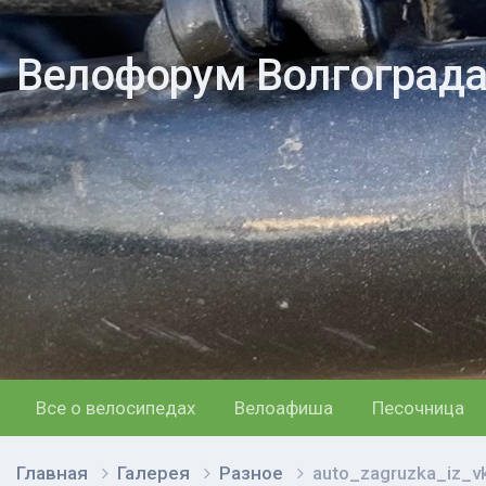
Велофорум Волгоград
Все о велосипедах
Велоафиша
Песочница
Главная
Галерея
Разное
auto_zagruzka_iz_