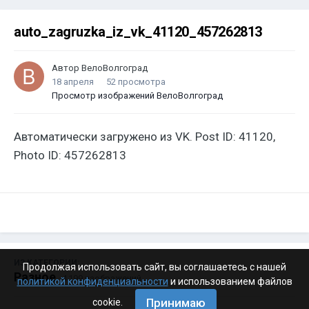
auto_zagruzka_iz_vk_41120_457262813
Автор
ВелоВолгоград
18 апреля
52 просмотра
Просмотр изображений ВелоВолгоград
Автоматически загружено из VK. Post ID: 41120,
Photo ID: 457262813
ИЗ КАТЕГОРИИ:
Продолжая использовать сайт, вы соглашаетесь с нашей
Разное
· 4 199 изображений
политикой конфиденциальности
и использованием файлов
Принимаю
cookie.