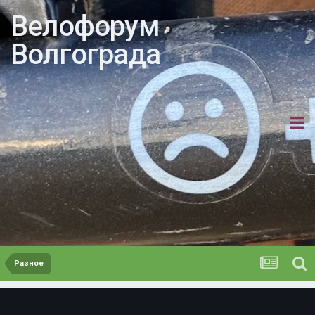
Велофорум
Волгограда
Разное