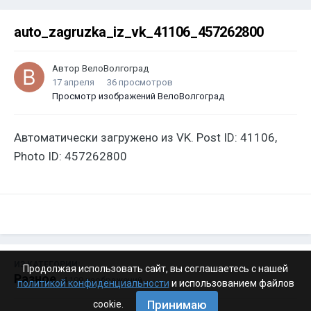
auto_zagruzka_iz_vk_41106_457262800
Автор
ВелоВолгоград
17 апреля
36 просмотров
Просмотр изображений ВелоВолгоград
Автоматически загружено из VK. Post ID: 41106,
Photo ID: 457262800
ИЗ КАТЕГОРИИ:
Продолжая использовать сайт, вы соглашаетесь с нашей
Разное
· 4 199 изображений
политикой конфиденциальности
и использованием файлов
Принимаю
cookie.