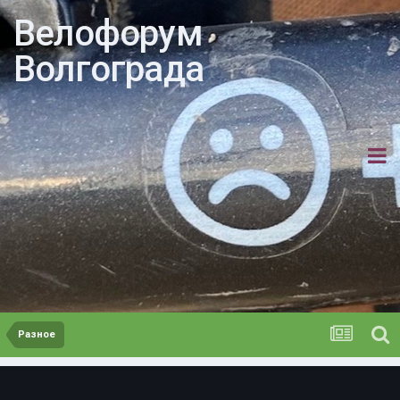
Велофорум
Волгограда
Разное