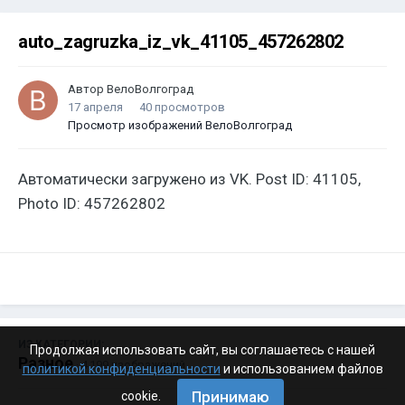
auto_zagruzka_iz_vk_41105_457262802
Автор
ВелоВолгоград
17 апреля
40 просмотров
Просмотр изображений ВелоВолгоград
Автоматически загружено из VK. Post ID: 41105,
Photo ID: 457262802
ИЗ КАТЕГОРИИ:
Продолжая использовать сайт, вы соглашаетесь с нашей
Разное
· 4 199 изображений
политикой конфиденциальности
и использованием файлов
Принимаю
cookie.