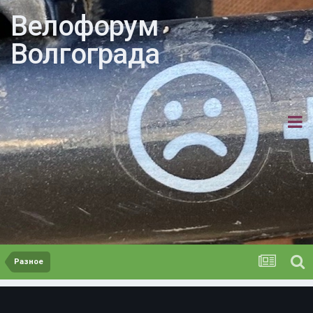
Велофорум
Волгограда
Разное