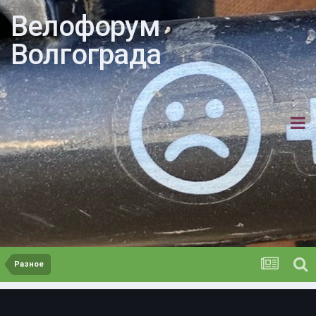
Велофорум
Волгограда
Разное