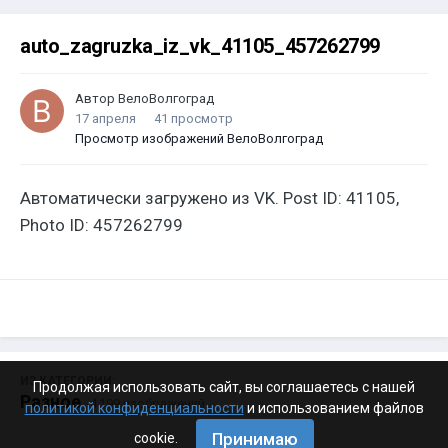
auto_zagruzka_iz_vk_41105_457262799
Автор
ВелоВолгоград
17 апреля
41 просмотр
Просмотр изображений ВелоВолгоград
Автоматически загружено из VK. Post ID: 41105,
Photo ID: 457262799
ИЗ КАТЕГОРИИ:
Продолжая использовать сайт, вы соглашаетесь с нашей
Разное
· 4 199 изображений
политикой конфиденциальности
и использованием файлов
Принимаю
cookie.