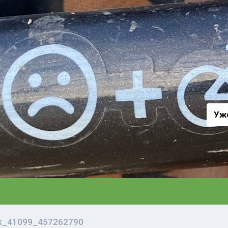
а
Уж
vk_41099_457262790