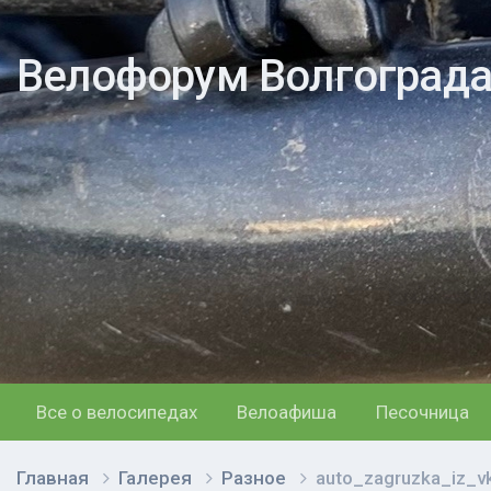
Велофорум Волгоград
Все о велосипедах
Велоафиша
Песочница
Главная
Галерея
Разное
auto_zagruzka_iz_