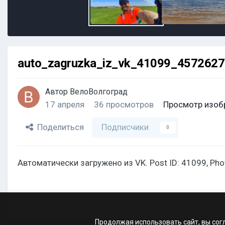
auto_zagruzka_iz_vk_41099_457262
Автор
ВелоВолгоград
17 апреля
36 просмотров
Просмотр изоб
Поделиться
Подписчики
0
Автоматически загружено из VK. Post ID: 41099, Ph
Продолжая использовать сайт, вы сог