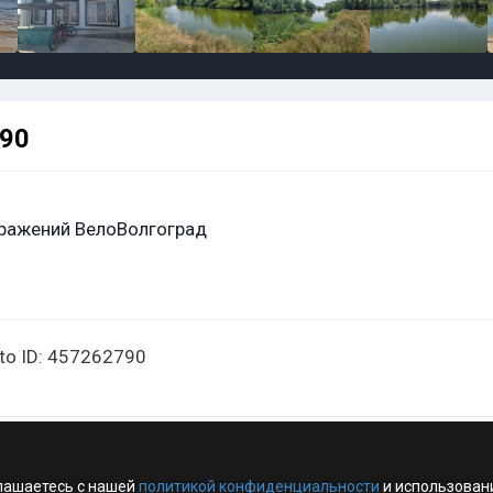
790
ражений ВелоВолгоград
oto ID: 457262790
лашаетесь с нашей
политикой конфиденциальности
и использован