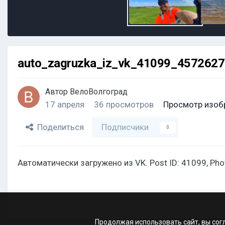
auto_zagruzka_iz_vk_41099_457262
Автор
ВелоВолгоград
17 апреля
36 просмотров
Просмотр изоб
Поделиться
Подписчики
0
Автоматически загружено из VK. Post ID: 41099, Ph
Продолжая использовать сайт, вы сог