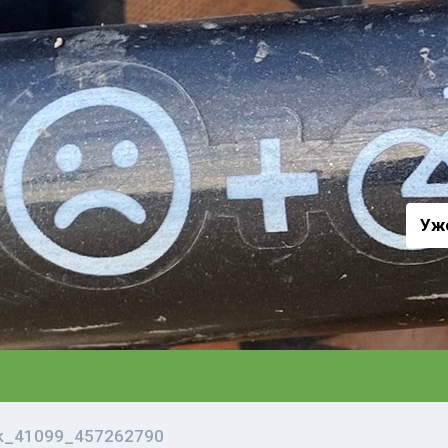
а
Уж
vk_41099_457262790