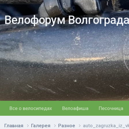
Велофорум Волгоград
Все о велосипедах
Велоафиша
Песочница
Главная
Галерея
Разное
auto_zagruzka_iz_