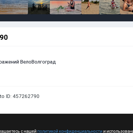
790
ражений ВелоВолгоград
oto ID: 457262790
лашаетесь с нашей
политикой конфиденциальности
и использован