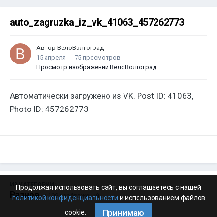
auto_zagruzka_iz_vk_41063_457262773
Автор
ВелоВолгоград
15 апреля
75 просмотров
Просмотр изображений ВелоВолгоград
Автоматически загружено из VK. Post ID: 41063,
Photo ID: 457262773
ИЗ КАТЕГОРИИ:
Продолжая использовать сайт, вы соглашаетесь с нашей
Разное
· 4 199 изображений
политикой конфиденциальности
и использованием файлов
Принимаю
cookie.