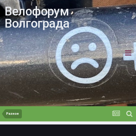
Велофорум
Волгограда
Разное