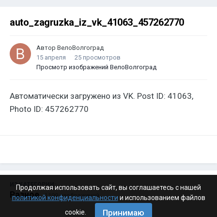
auto_zagruzka_iz_vk_41063_457262770
Автор
ВелоВолгоград
15 апреля
25 просмотров
Просмотр изображений ВелоВолгоград
Автоматически загружено из VK. Post ID: 41063,
Photo ID: 457262770
ИЗ КАТЕГОРИИ:
Продолжая использовать сайт, вы соглашаетесь с нашей
Разное
· 4 199 изображений
политикой конфиденциальности
и использованием файлов
Принимаю
cookie.