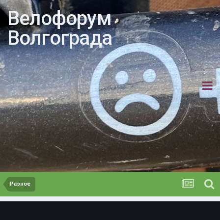
Велофорум
Волгограда
Разное