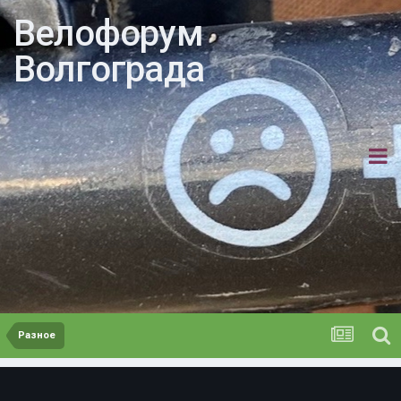
Велофорум
Волгограда
Разное