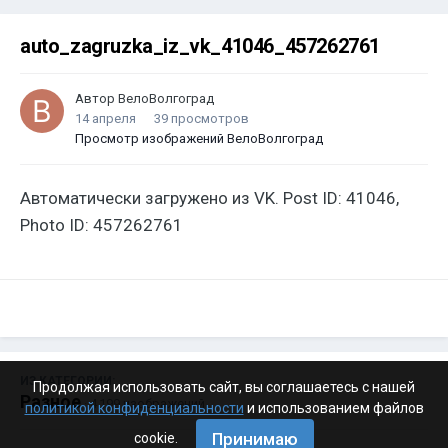
auto_zagruzka_iz_vk_41046_457262761
Автор
ВелоВолгоград
14 апреля
39 просмотров
Просмотр изображений ВелоВолгоград
Автоматически загружено из VK. Post ID: 41046,
Photo ID: 457262761
ИЗ КАТЕГОРИИ:
Продолжая использовать сайт, вы соглашаетесь с нашей
Разное
· 4 199 изображений
политикой конфиденциальности
и использованием файлов
Принимаю
cookie.