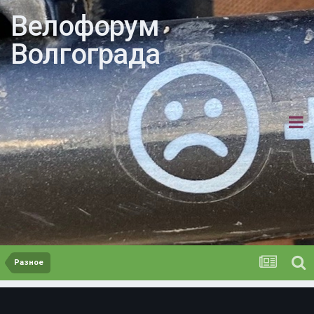
Велофорум
Волгограда
Разное