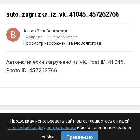
auto_zagruzka_iz_vk_41045_457262766
Автор
ВелоВолгоград
14 апреля
29 просмотров
Просмотр изображений ВелоВолгоград
Автоматически загружено из VK. Post ID: 41045,
Photo ID: 457262766
ИЗ КАТЕГОРИИ:
Продолжая использовать сайт, вы соглашаетесь с нашей
Разное
· 4 199 изображений
политикой конфиденциальности
и использованием файлов
Принимаю
cookie.