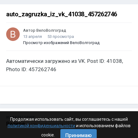
auto_zagruzka_iz_vk_41038_457262746
Автор
ВелоВолгоград
13 апреля
53 просмотра
Просмотр изображений ВелоВолгоград
Автоматически загружено из VK. Post ID: 41038,
Photo ID: 457262746
ИЗ КАТЕГОРИИ:
Продолжая использовать сайт, вы соглашаетесь с нашей
Разное
· 4 199 изображений
политикой конфиденциальности
и использованием файлов
Принимаю
cookie.