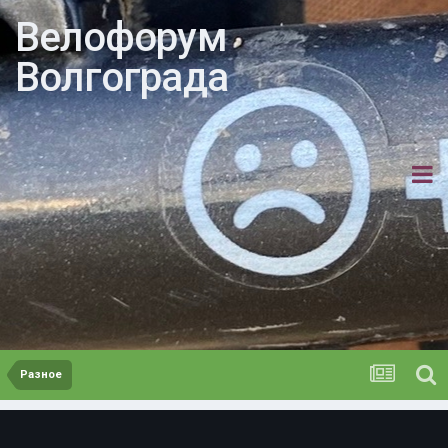
Велофорум
Волгограда
Разное