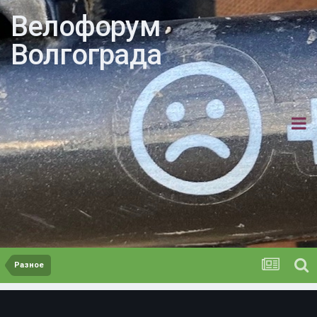
Велофорум
Волгограда
Разное