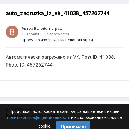
auto_zagruzka_iz_vk_41038_457262744
Автор
ВелоВолгоград
13 апреля
54 просмотра
Просмотр изображений ВелоВолгоград
Автоматически загружено из VK. Post ID: 41038,
Photo ID: 457262744
ИЗ КАТЕГОРИИ:
Продолжая использовать сайт, вы соглашаетесь с нашей
Разное
· 4 199 изображений
политикой конфиденциальности
и использованием файлов
Принимаю
cookie.