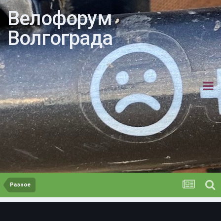
Велофорум
Волгограда
Разное