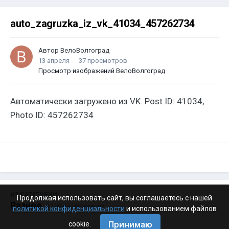
auto_zagruzka_iz_vk_41034_457262734
Автор
ВелоВолгоград
13 апреля
37 просмотров
Просмотр изображений ВелоВолгоград
Автоматически загружено из VK. Post ID: 41034,
Photo ID: 457262734
ИЗ КАТЕГОРИИ:
Продолжая использовать сайт, вы соглашаетесь с нашей
Разное
· 4 199 изображений
политикой конфиденциальности
и использованием файлов
Принимаю
cookie.