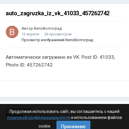
auto_zagruzka_iz_vk_41033_457262742
Автор
ВелоВолгоград
13 апреля
36 просмотров
Просмотр изображений ВелоВолгоград
Автоматически загружено из VK. Post ID: 41033,
Photo ID: 457262742
ИЗ КАТЕГОРИИ:
Продолжая использовать сайт, вы соглашаетесь с нашей
Разное
· 4 199 изображений
политикой конфиденциальности
и использованием файлов
Принимаю
cookie.