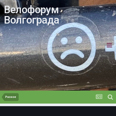
Велофорум
Волгограда
Разное