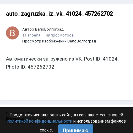
auto_zagruzka_iz_vk_41024_457262702
Автор
ВелоВолгоград
11 апреля
49 просмотров
Просмотр изображений ВелоВолгоград
Автоматически загружено из VK. Post ID: 41024,
Photo ID: 457262702
ИЗ КАТЕГОРИИ:
Продолжая использовать сайт, вы соглашаетесь с нашей
Разное
· 4 199 изображений
политикой конфиденциальности
и использованием файлов
Принимаю
cookie.