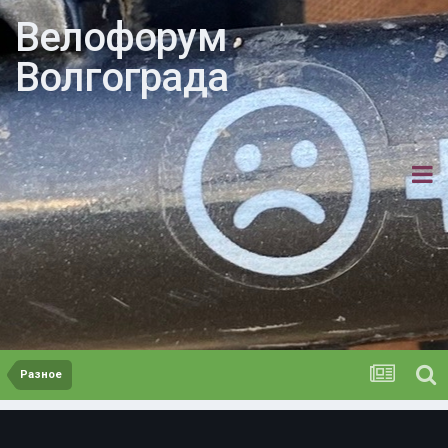
Велофорум
Волгограда
Разное