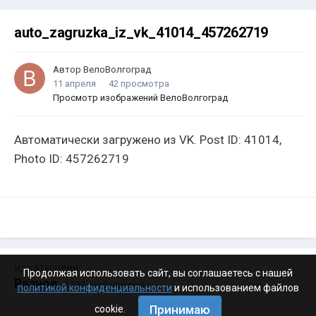
auto_zagruzka_iz_vk_41014_457262719
Автор
ВелоВолгоград
11 апреля
42 просмотра
Просмотр изображений ВелоВолгоград
Автоматически загружено из VK. Post ID: 41014,
Photo ID: 457262719
ИЗ КАТЕГОРИИ:
Продолжая использовать сайт, вы соглашаетесь с нашей
Разное
· 4 199 изображений
политикой конфиденциальности
и использованием файлов
Принимаю
cookie.