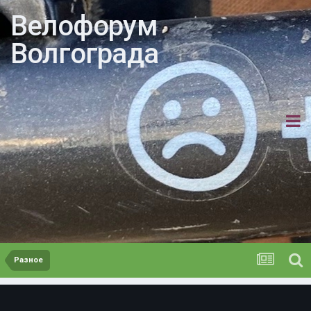
Велофорум
Волгограда
Разное