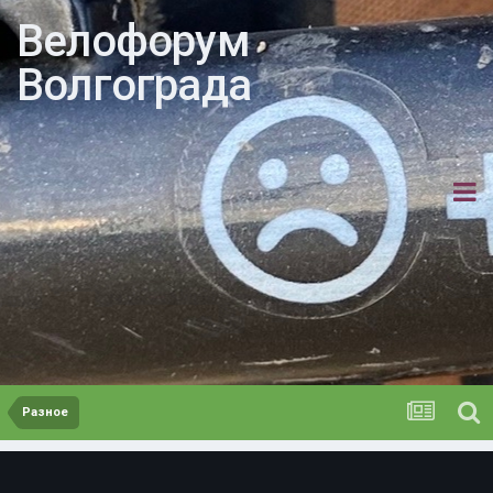
Велофорум
Волгограда
Разное