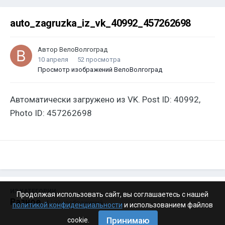
auto_zagruzka_iz_vk_40992_457262698
Автор
ВелоВолгоград
10 апреля
52 просмотра
Просмотр изображений ВелоВолгоград
Автоматически загружено из VK. Post ID: 40992,
Photo ID: 457262698
ИЗ КАТЕГОРИИ:
Продолжая использовать сайт, вы соглашаетесь с нашей
Разное
· 4 199 изображений
политикой конфиденциальности
и использованием файлов
Принимаю
cookie.