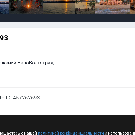
693
ажений ВелоВолгоград
oto ID: 457262693
лашаетесь с нашей
политикой конфиденциальности
и использован