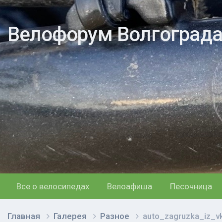
Велофорум Волгоград
Все о велосипедах
Велоафиша
Песочница
Главная
Галерея
Разное
auto_zagruzka_iz_