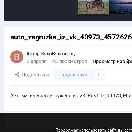
auto_zagruzka_iz_vk_40973_457262
Автор
ВелоВолгоград
7 апреля
45 просмотров
Просмотр изобр
Поделиться
Подписчики
0
Автоматически загружено из VK. Post ID: 40973, Ph
Продолжая использовать сайт, вы сог