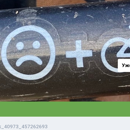
а
Уж
vk_40973_457262693