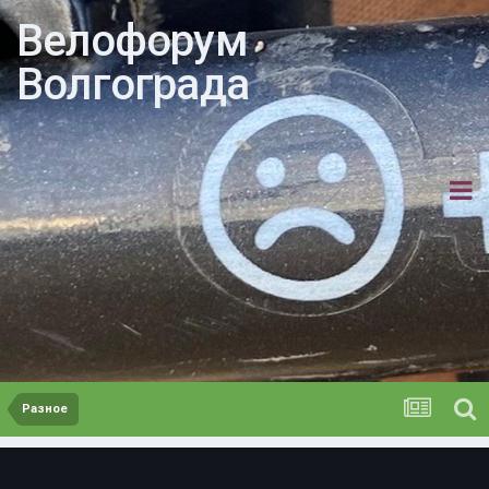
Велофорум
Волгограда
Разное