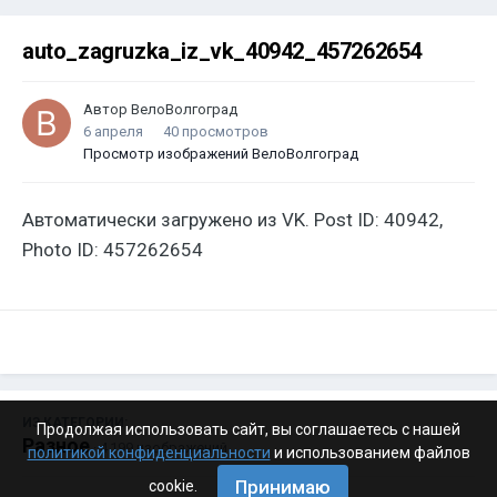
auto_zagruzka_iz_vk_40942_457262654
Автор
ВелоВолгоград
6 апреля
40 просмотров
Просмотр изображений ВелоВолгоград
Автоматически загружено из VK. Post ID: 40942,
Photo ID: 457262654
ИЗ КАТЕГОРИИ:
Продолжая использовать сайт, вы соглашаетесь с нашей
Разное
· 4 199 изображений
политикой конфиденциальности
и использованием файлов
Принимаю
cookie.