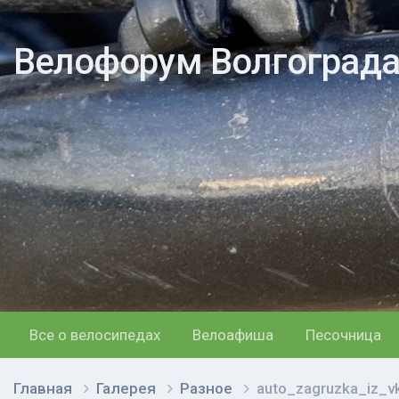
Велофорум Волгоград
Все о велосипедах
Велоафиша
Песочница
Главная
Галерея
Разное
auto_zagruzka_iz_