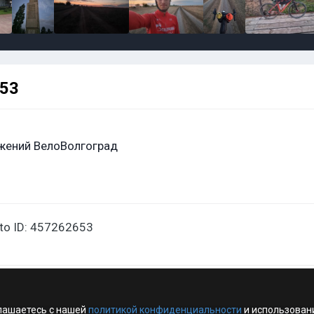
653
жений ВелоВолгоград
oto ID: 457262653
лашаетесь с нашей
политикой конфиденциальности
и использован