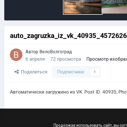
auto_zagruzka_iz_vk_40935_457262
Автор
ВелоВолгоград
6 апреля
72 просмотра
Просмотр изобра
Поделиться
Подписчики
0
Автоматически загружено из VK. Post ID: 40935, Ph
Продолжая использовать сайт, вы сог