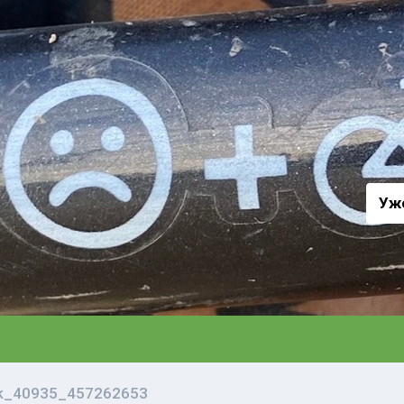
а
Уж
vk_40935_457262653