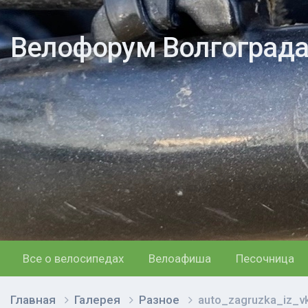
Велофорум Волгоград
Все о велосипедах
Велоафиша
Песочница
Главная
Галерея
Разное
auto_zagruzka_iz_