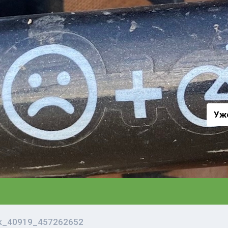
а
Уж
vk_40919_457262652