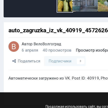
auto_zagruzka_iz_vk_40919_457262
Автор
ВелоВолгоград
6 апреля
40 просмотров
Просмотр изобр
Поделиться
Подписчики
0
Автоматически загружено из VK. Post ID: 40919, Ph
Продолжая использовать сайт, вы сог