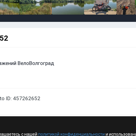
652
ажений ВелоВолгоград
oto ID: 457262652
лашаетесь с нашей
политикой конфиденциальности
и использован