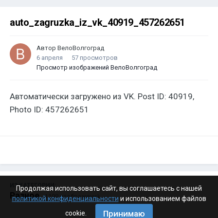
auto_zagruzka_iz_vk_40919_457262651
Автор
ВелоВолгоград
6 апреля
57 просмотров
Просмотр изображений ВелоВолгоград
Автоматически загружено из VK. Post ID: 40919,
Photo ID: 457262651
ИЗ КАТЕГОРИИ:
Продолжая использовать сайт, вы соглашаетесь с нашей
Разное
· 4 199 изображений
политикой конфиденциальности
и использованием файлов
Принимаю
cookie.