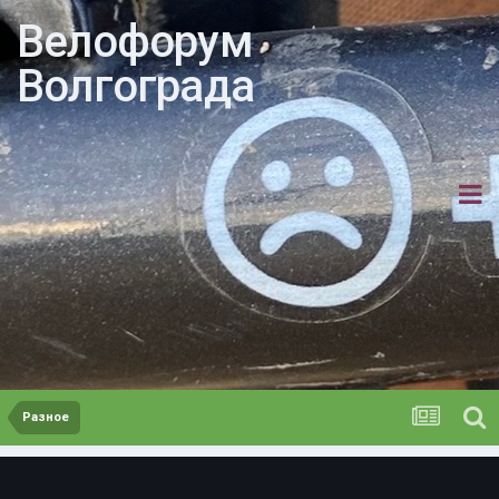
Велофорум
Волгограда
Разное