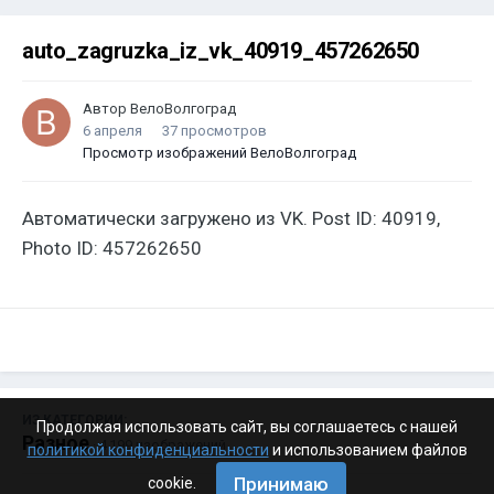
auto_zagruzka_iz_vk_40919_457262650
Автор
ВелоВолгоград
6 апреля
37 просмотров
Просмотр изображений ВелоВолгоград
Автоматически загружено из VK. Post ID: 40919,
Photo ID: 457262650
ИЗ КАТЕГОРИИ:
Продолжая использовать сайт, вы соглашаетесь с нашей
Разное
· 4 199 изображений
политикой конфиденциальности
и использованием файлов
Принимаю
cookie.