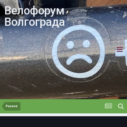
Велофорум
Волгограда
Разное