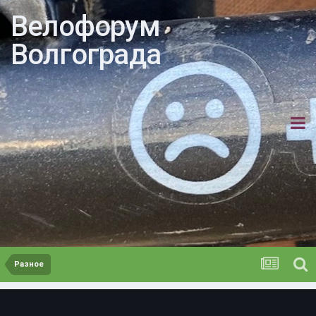
Велофорум
Волгограда
Разное