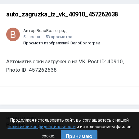
auto_zagruzka_iz_vk_40910_457262638
Автор
ВелоВолгоград
5 апреля
53 просмотра
Просмотр изображений ВелоВолгоград
Автоматически загружено из VK. Post ID: 40910,
Photo ID: 457262638
ИЗ КАТЕГОРИИ:
Продолжая использовать сайт, вы соглашаетесь с нашей
Разное
· 4 199 изображений
политикой конфиденциальности
и использованием файлов
Принимаю
cookie.