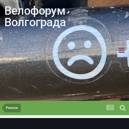
Велофорум
Волгограда
Разное