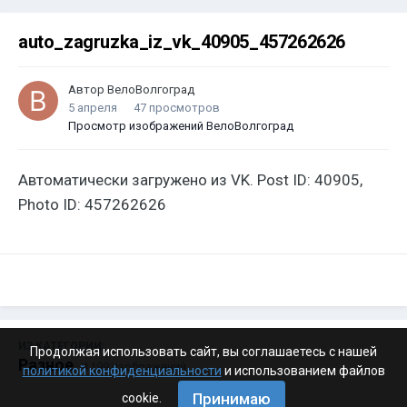
auto_zagruzka_iz_vk_40905_457262626
Автор
ВелоВолгоград
5 апреля
47 просмотров
Просмотр изображений ВелоВолгоград
Автоматически загружено из VK. Post ID: 40905,
Photo ID: 457262626
ИЗ КАТЕГОРИИ:
Продолжая использовать сайт, вы соглашаетесь с нашей
Разное
· 4 199 изображений
политикой конфиденциальности
и использованием файлов
Принимаю
cookie.