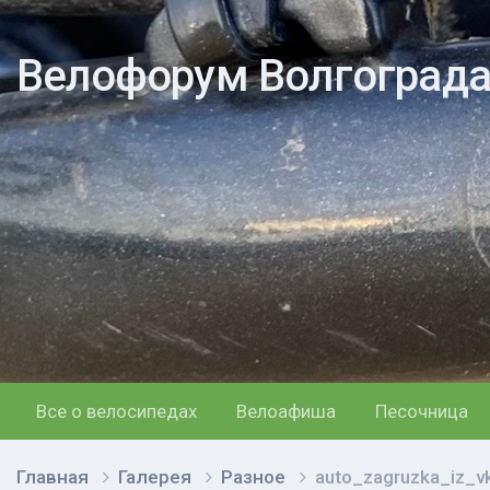
Велофорум Волгоград
Все о велосипедах
Велоафиша
Песочница
Главная
Галерея
Разное
auto_zagruzka_iz_