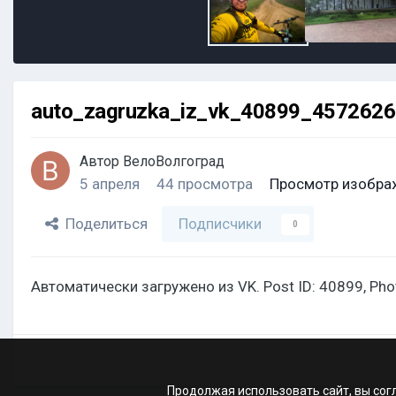
auto_zagruzka_iz_vk_40899_457262
Автор
ВелоВолгоград
5 апреля
44 просмотра
Просмотр изобра
Поделиться
Подписчики
0
Автоматически загружено из VK. Post ID: 40899, Ph
Продолжая использовать сайт, вы сог