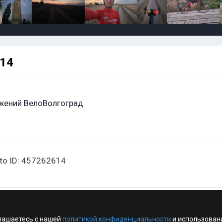
614
жений ВелоВолгоград
oto ID: 457262614
лашаетесь с нашей
политикой конфиденциальности
и использован