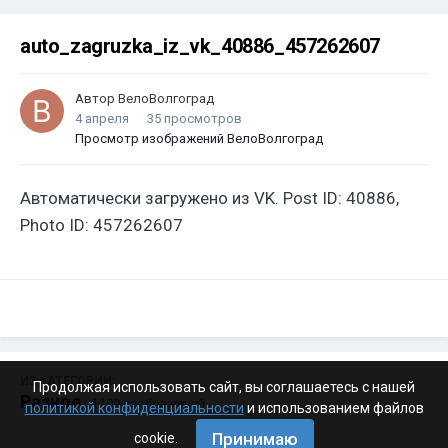
auto_zagruzka_iz_vk_40886_457262607
Автор
ВелоВолгоград
4 апреля
35 просмотров
Просмотр изображений ВелоВолгоград
Автоматически загружено из VK. Post ID: 40886,
Photo ID: 457262607
ИЗ КАТЕГОРИИ:
Продолжая использовать сайт, вы соглашаетесь с нашей
Разное
· 4 199 изображений
политикой конфиденциальности
и использованием файлов
Принимаю
cookie.