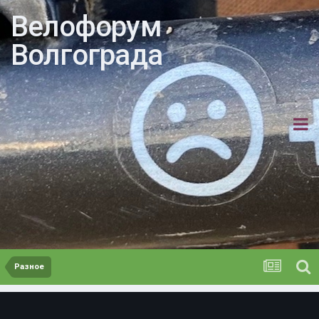
Велофорум
Волгограда
Разное