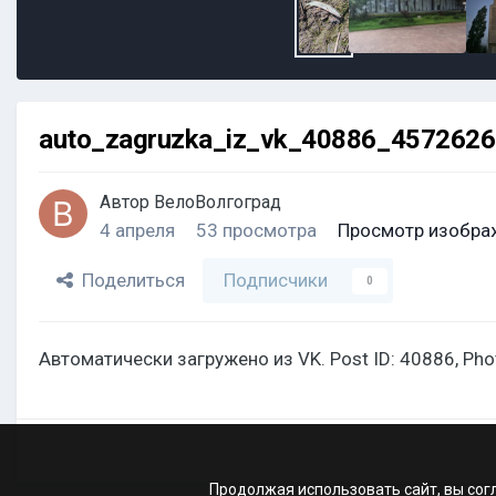
auto_zagruzka_iz_vk_40886_457262
Автор
ВелоВолгоград
4 апреля
53 просмотра
Просмотр изобра
Поделиться
Подписчики
0
Автоматически загружено из VK. Post ID: 40886, Ph
Продолжая использовать сайт, вы сог