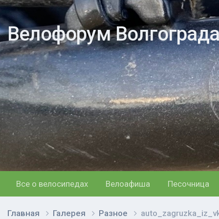
Велофорум Волгоград
Все о велосипедах
Велоафиша
Песочница
Главная
Галерея
Разное
auto_zagruzka_iz_