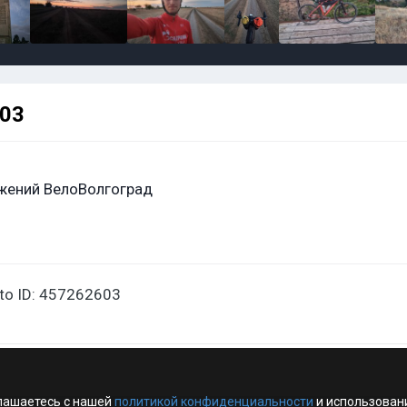
603
жений ВелоВолгоград
oto ID: 457262603
лашаетесь с нашей
политикой конфиденциальности
и использован