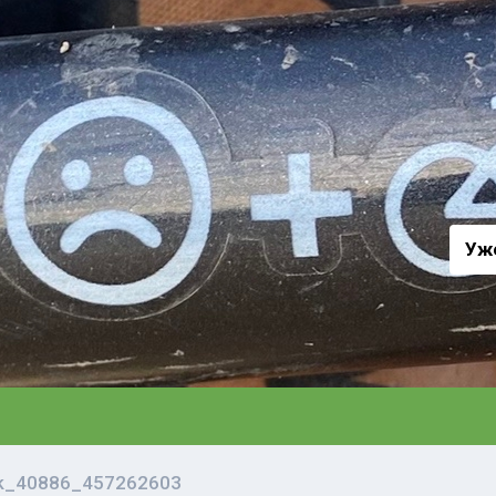
а
Уж
vk_40886_457262603