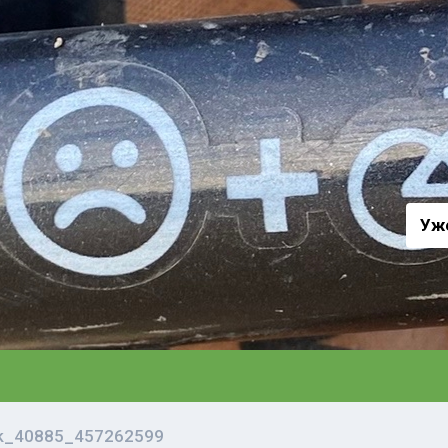
а
Уж
vk_40885_457262599