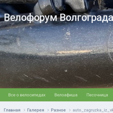
Велофорум Волгоград
Все о велосипедах
Велоафиша
Песочница
Главная
Галерея
Разное
auto_zagruzka_iz_