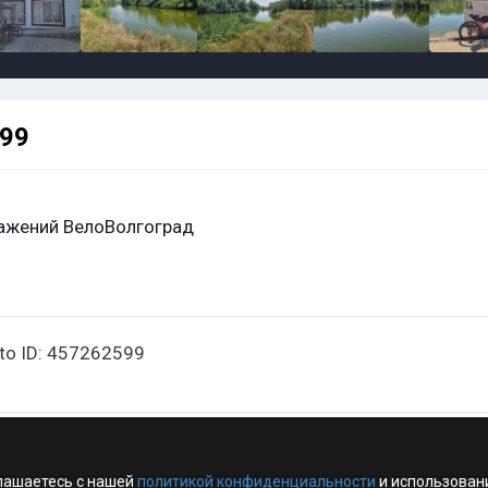
599
ажений ВелоВолгоград
oto ID: 457262599
лашаетесь с нашей
политикой конфиденциальности
и использован