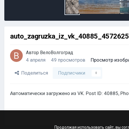
auto_zagruzka_iz_vk_40885_457262
Автор
ВелоВолгоград
4 апреля
49 просмотров
Просмотр изобр
Поделиться
Подписчики
0
Автоматически загружено из VK. Post ID: 40885, Ph
Продолжая использовать сайт, вы сог