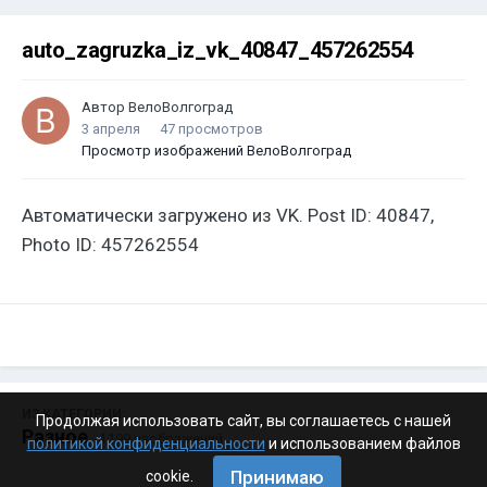
auto_zagruzka_iz_vk_40847_457262554
Автор
ВелоВолгоград
3 апреля
47 просмотров
Просмотр изображений ВелоВолгоград
Автоматически загружено из VK. Post ID: 40847,
Photo ID: 457262554
ИЗ КАТЕГОРИИ:
Продолжая использовать сайт, вы соглашаетесь с нашей
Разное
· 4 199 изображений
политикой конфиденциальности
и использованием файлов
Принимаю
cookie.