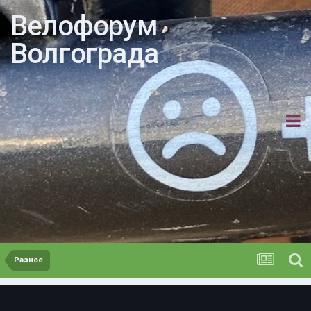
Велофорум
Волгограда
Разное