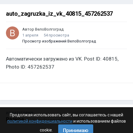
auto_zagruzka_iz_vk_40815_457262537
Автор
ВелоВолгоград
1 апреля
54 просмотра
Просмотр изображений ВелоВолгоград
Автоматически загружено из VK. Post ID: 40815,
Photo ID: 457262537
ИЗ КАТЕГОРИИ:
Продолжая использовать сайт, вы соглашаетесь с нашей
Разное
· 4 199 изображений
политикой конфиденциальности
и использованием файлов
Принимаю
cookie.