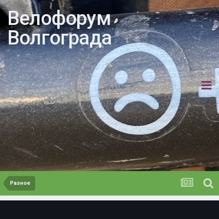
Велофорум
Волгограда
Разное