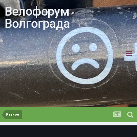
Велофорум
Волгограда
Разное