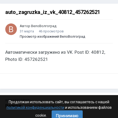
auto_zagruzka_iz_vk_40812_457262521
Автор
ВелоВолгоград
31 марта
46 просмотров
Просмотр изображений ВелоВолгоград
Автоматически загружено из VK. Post ID: 40812,
Photo ID: 457262521
ИЗ КАТЕГОРИИ:
Продолжая использовать сайт, вы соглашаетесь с нашей
Разное
· 4 199 изображений
политикой конфиденциальности
и использованием файлов
Принимаю
cookie.