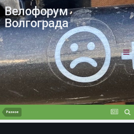
Велофорум
Волгограда
Разное