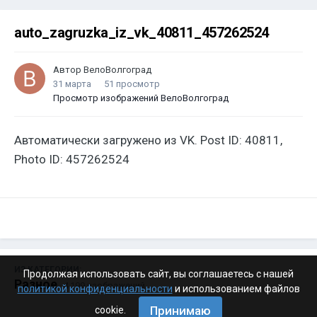
auto_zagruzka_iz_vk_40811_457262524
Автор
ВелоВолгоград
31 марта
51 просмотр
Просмотр изображений ВелоВолгоград
Автоматически загружено из VK. Post ID: 40811,
Photo ID: 457262524
ИЗ КАТЕГОРИИ:
Продолжая использовать сайт, вы соглашаетесь с нашей
Разное
· 4 199 изображений
политикой конфиденциальности
и использованием файлов
Принимаю
cookie.