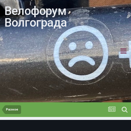
Велофорум
Волгограда
Разное