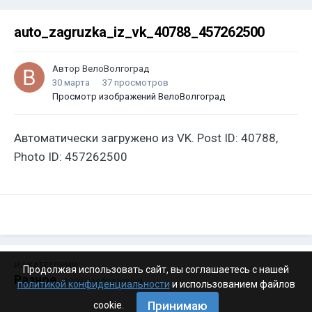
auto_zagruzka_iz_vk_40788_457262500
Автор
ВелоВолгоград
30 марта
37 просмотров
Просмотр изображений ВелоВолгоград
Автоматически загружено из VK. Post ID: 40788,
Photo ID: 457262500
ИЗ КАТЕГОРИИ:
Продолжая использовать сайт, вы соглашаетесь с нашей
Разное
· 4 199 изображений
политикой конфиденциальности
и использованием файлов
Принимаю
cookie.