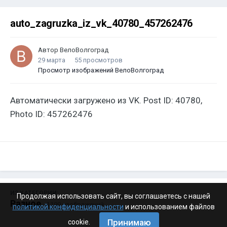
auto_zagruzka_iz_vk_40780_457262476
Автор
ВелоВолгоград
29 марта
55 просмотров
Просмотр изображений ВелоВолгоград
Автоматически загружено из VK. Post ID: 40780,
Photo ID: 457262476
ИЗ КАТЕГОРИИ:
Продолжая использовать сайт, вы соглашаетесь с нашей
Разное
· 4 199 изображений
политикой конфиденциальности
и использованием файлов
Принимаю
cookie.