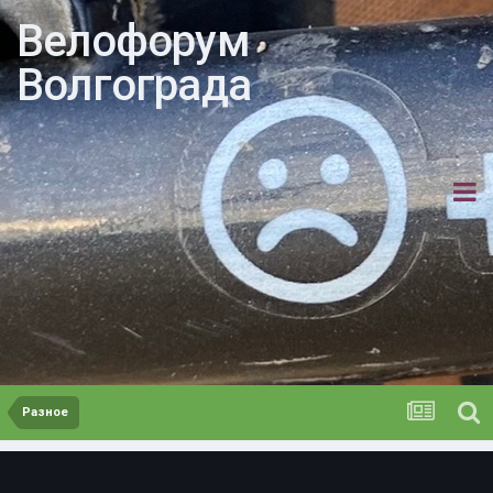
Велофорум
Волгограда
Разное