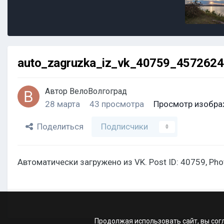
auto_zagruzka_iz_vk_40759_457262
Автор
ВелоВолгоград
28 марта
43 просмотра
Просмотр изобра
Поделиться
Подписчики
0
Автоматически загружено из VK. Post ID: 40759, Ph
Продолжая использовать сайт, вы сог