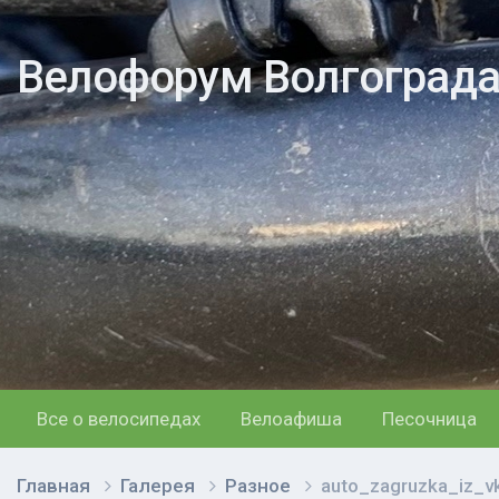
Велофорум Волгоград
Все о велосипедах
Велоафиша
Песочница
Главная
Галерея
Разное
auto_zagruzka_iz_