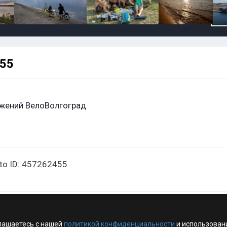
455
жений ВелоВолгоград
oto ID: 457262455
лашаетесь с нашей
политикой конфиденциальности
и использован