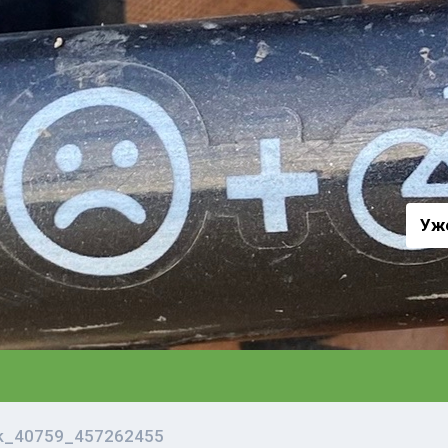
а
Уж
vk_40759_457262455