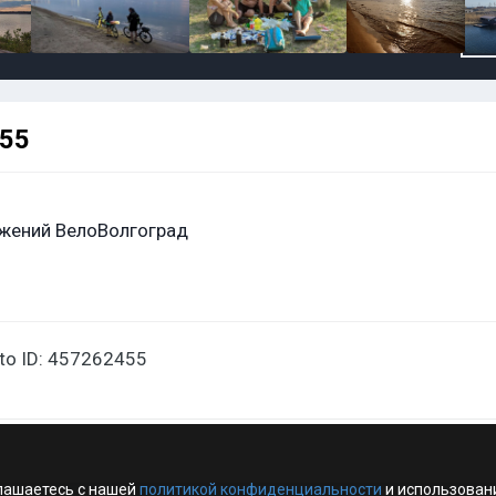
455
жений ВелоВолгоград
oto ID: 457262455
лашаетесь с нашей
политикой конфиденциальности
и использован