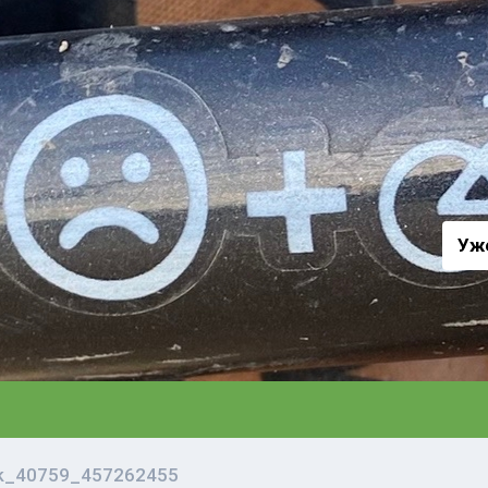
а
Уж
vk_40759_457262455