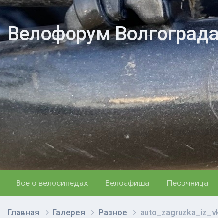
Велофорум Волгоград
Все о велосипедах
Велоафиша
Песочница
Главная
Галерея
Разное
auto_zagruzka_iz_