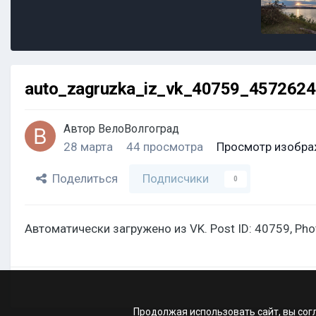
auto_zagruzka_iz_vk_40759_457262
Автор
ВелоВолгоград
28 марта
44 просмотра
Просмотр изобра
Поделиться
Подписчики
0
Автоматически загружено из VK. Post ID: 40759, Ph
Продолжая использовать сайт, вы сог