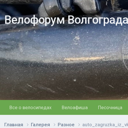
Велофорум Волгоград
Все о велосипедах
Велоафиша
Песочница
Главная
Галерея
Разное
auto_zagruzka_iz_