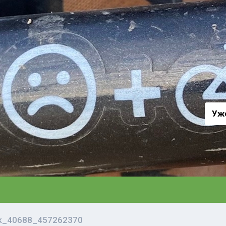
а
Уж
vk_40688_457262370