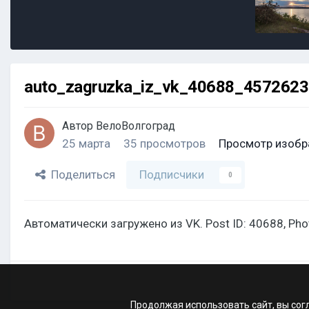
auto_zagruzka_iz_vk_40688_457262
Автор
ВелоВолгоград
25 марта
35 просмотров
Просмотр изобр
Поделиться
Подписчики
0
Автоматически загружено из VK. Post ID: 40688, Ph
Продолжая использовать сайт, вы сог