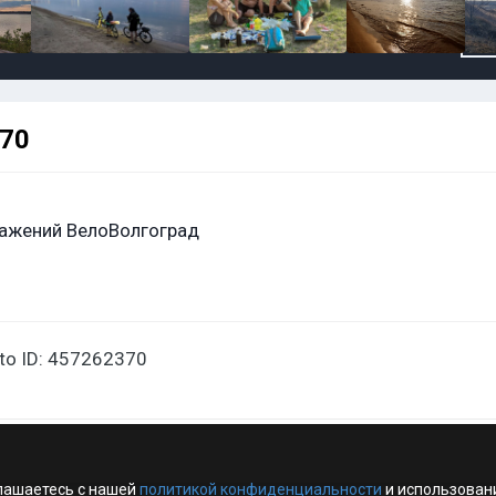
370
ажений ВелоВолгоград
oto ID: 457262370
лашаетесь с нашей
политикой конфиденциальности
и использован