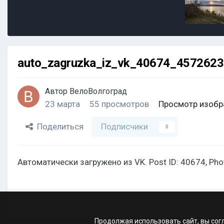
auto_zagruzka_iz_vk_40674_457262
Автор
ВелоВолгоград
23 марта
55 просмотров
Просмотр изобр
Поделиться
Подписчики
0
Автоматически загружено из VK. Post ID: 40674, Ph
Продолжая использовать сайт, вы сог