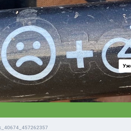
а
Уж
vk_40674_457262357