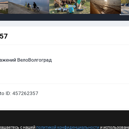
357
ажений ВелоВолгоград
oto ID: 457262357
лашаетесь с нашей
политикой конфиденциальности
и использован