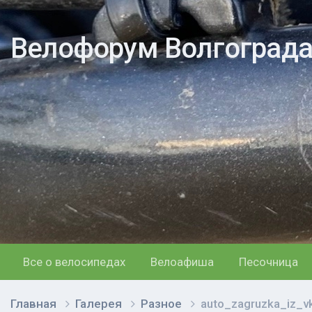
Велофорум Волгоград
Все о велосипедах
Велоафиша
Песочница
Главная
Галерея
Разное
auto_zagruzka_iz_