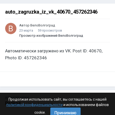
auto_zagruzka_iz_vk_40670_457262346
Автор
ВелоВолгоград
23 марта
59 просмотров
Просмотр изображений ВелоВолгоград
Автоматически загружено из VK. Post ID: 40670,
Photo ID: 457262346
ИЗ КАТЕГОРИИ:
Продолжая использовать сайт, вы соглашаетесь с нашей
Разное
· 4 199 изображений
политикой конфиденциальности
и использованием файлов
Принимаю
cookie.