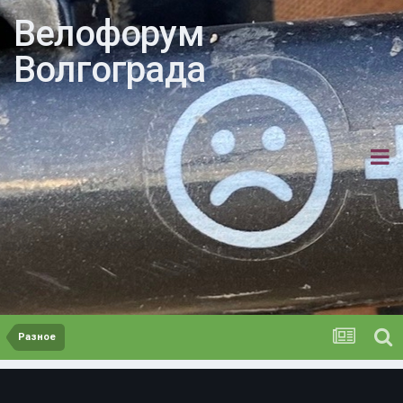
Велофорум
Волгограда
Разное