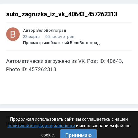
auto_zagruzka_iz_vk_40643_457262313
Автор
ВелоВолгоград
22 марта
65 просмотров
Просмотр изображений ВелоВолгоград
Автоматически загружено из VK. Post ID: 40643,
Photo ID: 457262313
ИЗ КАТЕГОРИИ:
Продолжая использовать сайт, вы соглашаетесь с нашей
Разное
· 4 199 изображений
политикой конфиденциальности
и использованием файлов
Принимаю
cookie.