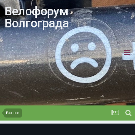
Велофорум
Волгограда
Разное