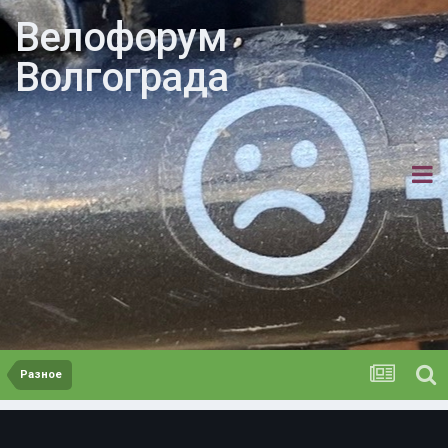
Велофорум
Волгограда
Разное