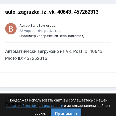
auto_zagruzka_iz_vk_40643_457262313
Автор
ВелоВолгоград
22 марта
64 просмотра
Просмотр изображений ВелоВолгоград
Автоматически загружено из VK. Post ID: 40643,
Photo ID: 457262313
ИЗ КАТЕГОРИИ:
Продолжая использовать сайт, вы соглашаетесь с нашей
Разное
· 4 199 изображений
политикой конфиденциальности
и использованием файлов
Принимаю
cookie.