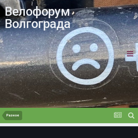
Велофорум
Волгограда
Разное