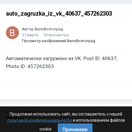
auto_zagruzka_iz_vk_40637_457262303
Автор
ВелоВолгоград
21 марта
54 просмотра
Просмотр изображений ВелоВолгоград
Автоматически загружено из VK. Post ID: 40637,
Photo ID: 457262303
ИЗ КАТЕГОРИИ:
Продолжая использовать сайт, вы соглашаетесь с нашей
Разное
· 4 199 изображений
политикой конфиденциальности
и использованием файлов
Принимаю
cookie.