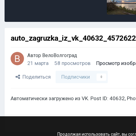
auto_zagruzka_iz_vk_40632_457262
Автор
ВелоВолгоград
21 марта
58 просмотров
Просмотр изобр
Поделиться
Подписчики
0
Автоматически загружено из VK. Post ID: 40632, Ph
Продолжая использовать сайт, вы сог