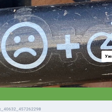
а
Уж
vk_40632_457262298