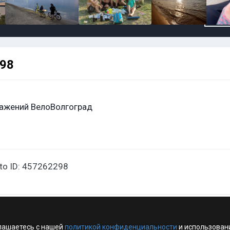
298
ажений ВелоВолгоград
oto ID: 457262298
лашаетесь с нашей
политикой конфиденциальности
и использован