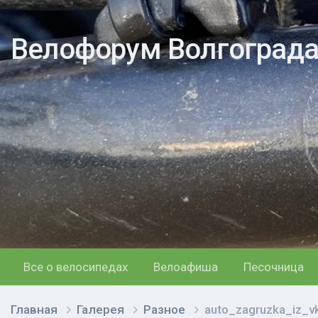
Велофорум Волгоград
Все о велосипедах
Велоафиша
Песочница
Главная
Галерея
Разное
auto_zagruzka_iz_