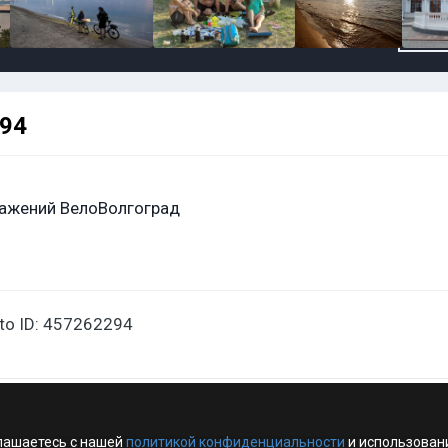
294
ажений ВелоВолгоград
oto ID: 457262294
лашаетесь с нашей
политикой конфиденциальности
и использован