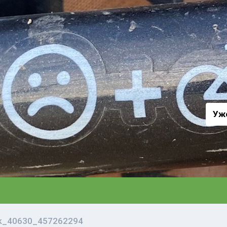
а
Уж
vk_40630_457262294