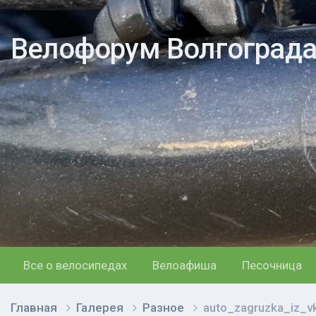
Велофорум Волгоград
Все о велосипедах
Велоафиша
Песочница
Главная
Галерея
Разное
auto_zagruzka_iz_