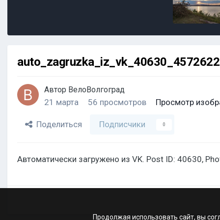
auto_zagruzka_iz_vk_40630_457262
Автор
ВелоВолгоград
21 марта
56 просмотров
Просмотр изобр
Поделиться
Подписчики
0
Автоматически загружено из VK. Post ID: 40630, Ph
Продолжая использовать сайт, вы сог