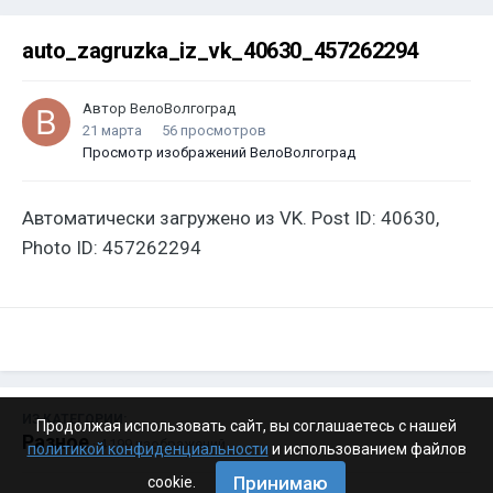
auto_zagruzka_iz_vk_40630_457262294
Автор
ВелоВолгоград
21 марта
56 просмотров
Просмотр изображений ВелоВолгоград
Автоматически загружено из VK. Post ID: 40630,
Photo ID: 457262294
ИЗ КАТЕГОРИИ:
Продолжая использовать сайт, вы соглашаетесь с нашей
Разное
· 4 199 изображений
политикой конфиденциальности
и использованием файлов
Принимаю
cookie.