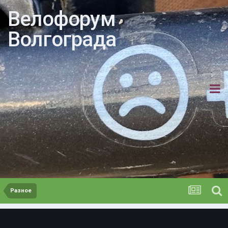
Велофорум
Волгограда
Разное