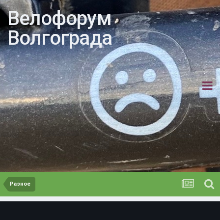
Велофорум
Волгограда
Разное