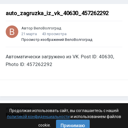
auto_zagruzka_iz_vk_40630_457262292
Автор
ВелоВолгоград
21 марта
43 просмотра
Просмотр изображений ВелоВолгоград
Автоматически загружено из VK. Post ID: 40630,
Photo ID: 457262292
ИЗ КАТЕГОРИИ:
Продолжая использовать сайт, вы соглашаетесь с нашей
Разное
· 4 199 изображений
политикой конфиденциальности
и использованием файлов
Принимаю
cookie.