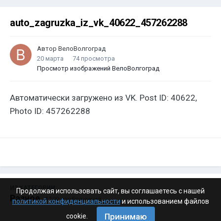
auto_zagruzka_iz_vk_40622_457262288
Автор
ВелоВолгоград
20 марта
74 просмотра
Просмотр изображений ВелоВолгоград
Автоматически загружено из VK. Post ID: 40622,
Photo ID: 457262288
ИЗ КАТЕГОРИИ:
Продолжая использовать сайт, вы соглашаетесь с нашей
Разное
· 4 199 изображений
политикой конфиденциальности
и использованием файлов
Принимаю
cookie.