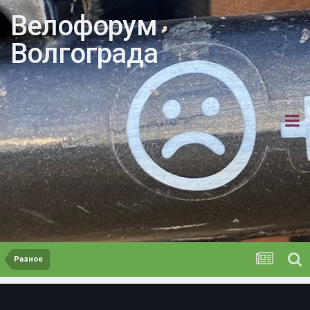
Велофорум
Волгограда
Разное