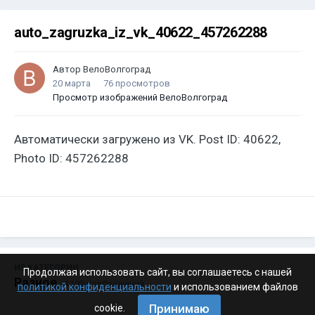
auto_zagruzka_iz_vk_40622_457262288
Автор
ВелоВолгоград
20 марта
76 просмотров
Просмотр изображений ВелоВолгоград
Автоматически загружено из VK. Post ID: 40622,
Photo ID: 457262288
ИЗ КАТЕГОРИИ:
Продолжая использовать сайт, вы соглашаетесь с нашей
Разное
· 4 199 изображений
политикой конфиденциальности
и использованием файлов
Принимаю
cookie.