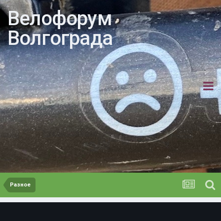
Велофорум
Волгограда
Разное